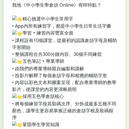
我地《中小學生學倉頡 Online》有咩特點？
精心挑選中小學生常用字
•⁠ ⁠App內所有練習字，都是中小學生日常生活字彙
學習 + 練習內容豐富全面
•⁠ ⁠課程設有10個課堂，從最初的認識倉頡字母及輔助
字形開始
•⁠ ⁠整個課程合共300分鐘內容、30個不同練習
五色筆記 + 專業導師
•⁠ ⁠由我們的專業導師親自編製和講解
•⁠ ⁠投影片解釋了每個倉頡字母和相應的輔助字形
•⁠ ⁠內容以彩色文本和圖案呈現，配合專業導師的教學
影片，使課堂的內容更清晰易明
採用五色學倉頡核心
•⁠ ⁠將每個練習字按其取碼次序、分拆成最多五種不同
顏色，讓學生更容易掌握正確的倉頡字根及取碼順
序
鞏固學生學習知識