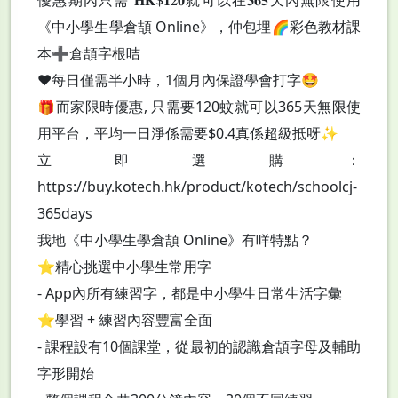
優惠期內只需 𝐇𝐊$𝟏𝟐𝟎就可以在𝟑𝟔𝟓天內無限使用
《中小學生學倉頡 Online》，仲包埋🌈彩色教材課
本➕倉頡字根咭
❤️每日僅需半小時，1個月內保證學會打字🤩
🎁而家限時優惠, 只需要120蚊就可以365天無限使
用平台，平均一日淨係需要$0.4真係超級抵呀✨
立即選購：
https://buy.kotech.hk/product/kotech/schoolcj-
365days
我地《中小學生學倉頡 Online》有咩特點？
⭐️精心挑選中小學生常用字
- App內所有練習字，都是中小學生日常生活字彙
⭐️學習 + 練習內容豐富全面
- 課程設有10個課堂，從最初的認識倉頡字母及輔助
字形開始