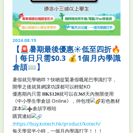
2024.08.19
【🚨暑期最後優惠☀️低至四折🔥
｜每日只需$0.3 💰1個月內學識
倉頡⌨️】
暑假就完學啲咩？快啲捉緊暑假嘅尾巴學識打字，
開學之後就算網課功課都可以輕鬆KO
優惠期內只需 𝐇𝐊$𝟏𝟐𝟎就可以在𝟑𝟔𝟓天內無限使用
《中小學生學倉頡 Online》，仲包埋
彩色教材
課本
倉頡字根咭
購買連結
:
https://buy.kotech.hk/product/kotech/
每天學習半小時，一個月內學識打字！！！