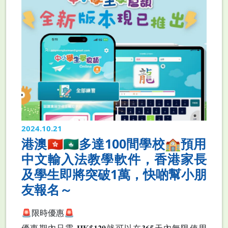
2024.10.21
港澳🇭🇰🇲🇴多達100間學校🏫預用
中文輸入法教學軟件，香港家長
及學生即將突破1萬，快啲幫小朋
友報名～
🚨限時優惠🚨