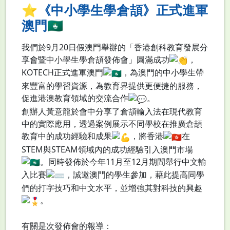
⭐️《中小學生學倉頡》正式進軍
澳門🇲🇴
我們於9月20日假澳門舉辦的「香港創科教育發展分
享會暨中小學生學倉頡發佈會」圓滿成功
，
KOTECH正式進軍澳門
，為澳門的中小學生帶
來豐富的學習資源，為教育界提供更便捷的服務，
促進港澳教育領域的交流合作
。
創辦人黃意龍於會中分享了倉頡輸入法在現代教育
中的實際應用，透過案例展示不同學校在推廣倉頡
教育中的成功經驗和成果
，將香港
在
STEM與STEAM領域內的成功經驗引入澳門市場
。同時發佈於今年11月至12月期間舉行中文輸
入比賽
，誠邀澳門的學生參加，藉此提高同學
們的打字技巧和中文水平，並增強其對科技的興趣
。
有關是次發佈會的報導：